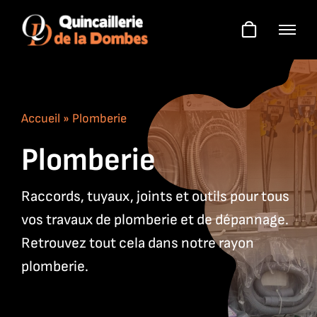
Skip
to
content
Accueil
»
Plomberie
Plomberie
Raccords, tuyaux, joints et outils pour tous
vos travaux de plomberie et de dépannage.
Retrouvez tout cela dans notre rayon
plomberie.